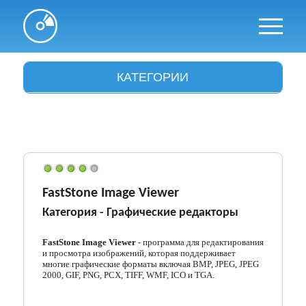
КАТЕГОРИИ
Антивирусы
Архиваторы
Аудио и видео
Браузеры
FastStone Image Viewer
Категория -
Графические редакторы
Графика
Драйвера
FastStone Image Viewer
- программа для редактирования
и просмотра изображений, которая поддерживает
многие графические форматы включая BMP, JPEG, JPEG
Интересное
2000, GIF, PNG, PCX, TIFF, WMF, ICO и TGA.
Интернет и сети