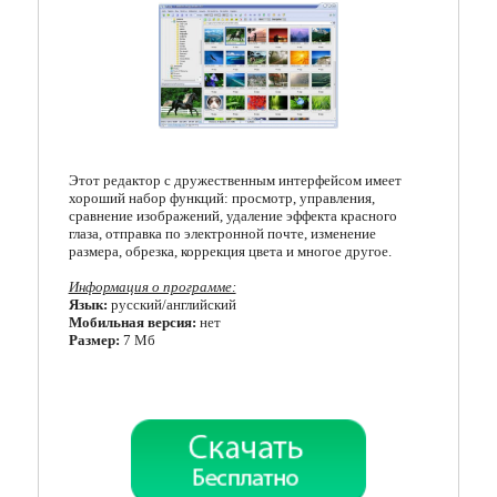
Кодеки
Менеджеры загрузок
Мессенджеры
Организация файлов
Этот редактор с дружественным интерфейсом имеет
хороший набор функций: просмотр, управления,
Офисные программы
сравнение изображений, удаление эффекта красного
глаза, отправка по электронной почте, изменение
Почтовые программы
размера, обрезка, коррекция цвета и многое другое.
Информация о программе:
Работа с CD/DVD
Язык:
русский/английский
Мобильная версия:
нет
Разгон и мониторинг
Размер:
7 Мб
Системные утилиты
Тестирование онлайн
Другие программы