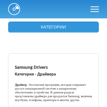
КАТЕГОРИИ
Антивирусы
Архиваторы
Аудио и видео
Браузеры
Samsung Drivers
Категория -
Драйвера
Графика
Драйвера
Драйвер
- бесплатная программа, которая открывает
доступ операционной системе к аппаратному
обеспечению устройства. В данном разделе
Интересное
представлены драйвера для продуктов Samsung, включая
ноутбуки, телефоны, принтеры и многие другие.
Интернет и сети