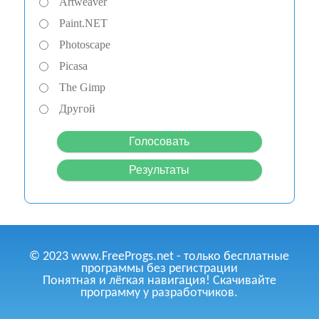
Artweaver
Paint.NET
Photoscape
Picasa
The Gimp
Другой
© 2023 www.FreeProgs.net - только бесплатные
программы без регистрации
Понятная и лёгкая навигация! Скачивайте
программу у разработчиков.