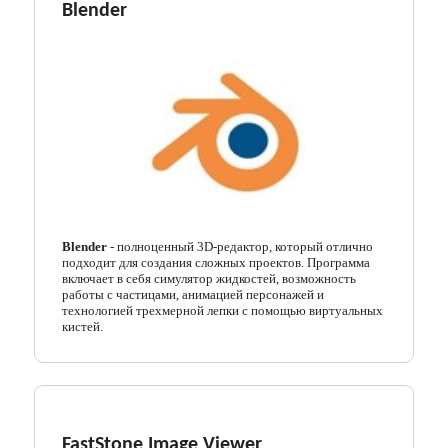
Blender
Кодеки
Менеджеры загрузок
Мессенджеры
Организация файлов
Офисные программы
Почтовые программы
Blender
- полноценный 3D-редактор, который отлично
подходит для создания сложных проектов. Программа
Работа с CD/DVD
включает в себя симулятор жидкостей, возможность
работы с частицами, анимацией персонажей и
Разгон и мониторинг
технологией трехмерной лепки с помощью виртуальных
кистей.
Системные утилиты
Тестирование онлайн
Другие программы
FastStone Image Viewer