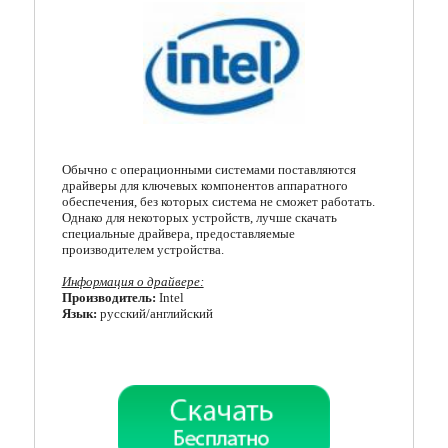
Кодеки
Менеджеры загрузок
Мессенджеры
Организация файлов
Обычно с операционными системами поставляются
Офисные программы
драйверы для ключевых компонентов аппаратного
обеспечения, без которых система не сможет работать.
Однако для некоторых устройств, лучше скачать
Почтовые программы
специальные драйвера, предоставляемые
производителем устройства.
Работа с CD/DVD
Информация о драйвере:
Производитель:
Intel
Разгон и мониторинг
Язык:
русский/английский
Системные утилиты
Тестирование онлайн
Другие программы