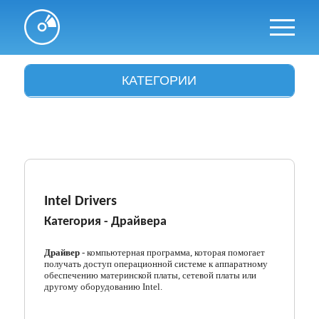
КАТЕГОРИИ
Антивирусы
Архиваторы
Аудио и видео
Браузеры
Intel Drivers
Категория -
Драйвера
Графика
Драйвера
Драйвер
- компьютерная программа, которая помогает
получать доступ операционной системе к аппаратному
обеспечению материнской платы, сетевой платы или
Интересное
другому оборудованию Intel.
Интернет и сети