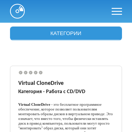
КАТЕГОРИИ
Антивирусы
Архиваторы
Аудио и видео
Браузеры
Virtual CloneDrive
Категория -
Работа с CD/DVD
Графика
Драйвера
Virtual CloneDrive
- это бесплатное программное
обеспечение, которое позволяет пользователям
монтировать образы дисков в виртуальном приводе. Это
Интересное
означает, что вместо того, чтобы физически вставлять
диск в привод компьютера, пользователи могут просто
Интернет и сети
"монтировать" образ диска, который они хотят