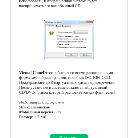
использовать, и операционная система будет
воспринимать его как обычный CD.
Кодеки
Менеджеры загрузок
Мессенджеры
Организация файлов
Офисные программы
Почтовые программы
Virtual CloneDrive
работает со всеми расширенными
форматами образов дисков, таких как ISO, BIN, CCD.
Работа с CD/DVD
Поддерживает до 8 виртуальных дисков одновременно.
После установке в системе создается виртуальный
CD/DVD-привод который распознается как физический.
Разгон и мониторинг
Информация о программе:
Системные утилиты
Язык:
английский
Мобильная версия:
нет
Размер:
1.7 Мб
Тестирование онлайн
Другие программы