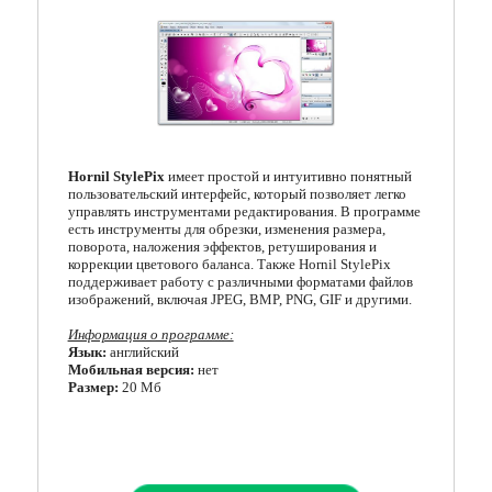
Кодеки
Менеджеры загрузок
Мессенджеры
Организация файлов
Hornil StylePix
имеет простой и интуитивно понятный
пользовательский интерфейс, который позволяет легко
Офисные программы
управлять инструментами редактирования. В программе
есть инструменты для обрезки, изменения размера,
поворота, наложения эффектов, ретуширования и
Почтовые программы
коррекции цветового баланса. Также Hornil StylePix
поддерживает работу с различными форматами файлов
Работа с CD/DVD
изображений, включая JPEG, BMP, PNG, GIF и другими.
Информация о программе:
Разгон и мониторинг
Язык:
английский
Мобильная версия:
нет
Системные утилиты
Размер:
20 Мб
Тестирование онлайн
Другие программы