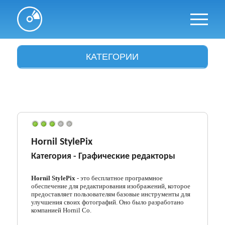
КАТЕГОРИИ
Антивирусы
Архиваторы
Аудио и видео
Браузеры
Hornil StylePix
Категория -
Графические редакторы
Графика
Драйвера
Hornil StylePix
- это бесплатное программное
обеспечение для редактирования изображений, которое
предоставляет пользователям базовые инструменты для
Интересное
улучшения своих фотографий. Оно было разработано
компанией Hornil Co.
Интернет и сети