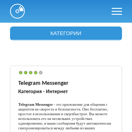
КАТЕГОРИИ
Антивирусы
Архиваторы
Аудио и видео
Браузеры
Telegram Messenger
Категория -
Интернет
Графика
Драйвера
Telegram Messenger
- это приложение для общения с
акцентом на скорость и безопасность. Оно бесплатно,
простое в использовании и сверхбыстрое. Вы можете
Интересное
использовать его на нескольких устройствах
одновременно, и ваши сообщения будут автоматически
Интернет и сети
синхронизироваться между любыми из ваших