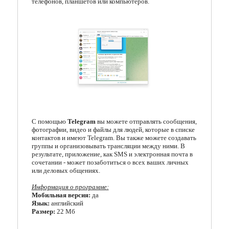
телефонов, планшетов или компьютеров.
Кодеки
Менеджеры загрузок
Мессенджеры
Организация файлов
Офисные программы
Почтовые программы
С помощью
Telegram
вы можете отправлять сообщения,
фотографии, видео и файлы для людей, которые в списке
Работа с CD/DVD
контактов и имеют Telegram. Вы также можете создавать
группы и организовывать трансляции между ними. В
результате, приложение, как SMS и электронная почта в
Разгон и мониторинг
сочетании - может позаботиться о всех ваших личных
или деловых общениях.
Системные утилиты
Информация о программе:
Мобильная версия:
да
Тестирование онлайн
Язык:
английский
Размер:
22 Мб
Другие программы