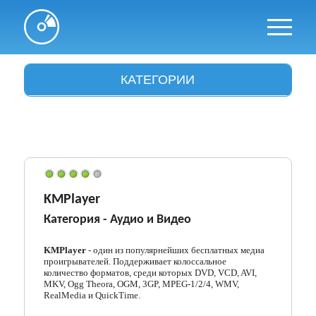
КАТЕГОРИИ
Антивирусы
Архиваторы
Аудио и видео
Браузеры
KMPlayer
Категория -
Аудио и Видео
Графика
Драйвера
KMPlayer
- один из популярнейших бесплатных медиа
проигрывателей. Поддерживает колоссальное
количество форматов, среди которых DVD, VCD, AVI,
Интересное
MKV, Ogg Theora, OGM, 3GP, MPEG-1/2/4, WMV,
RealMedia и QuickTime.
Интернет и сети