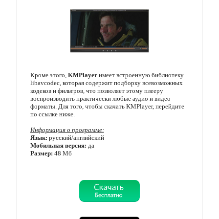
Кодеки
Менеджеры загрузок
Мессенджеры
Организация файлов
Кроме этого,
KMPlayer
имеет встроенную библиотеку
libavcodec, которая содержит подборку всевозможных
Офисные программы
кодеков и фильтров, что позволяет этому плееру
воспроизводить практически любые аудио и видео
форматы. Для того, чтобы скачать KMPlayer, перейдите
Почтовые программы
по ссылке ниже.
Работа с CD/DVD
Информация о программе:
Язык:
русский/английский
Мобильная версия:
да
Разгон и мониторинг
Размер:
48 Мб
Системные утилиты
Тестирование онлайн
Другие программы