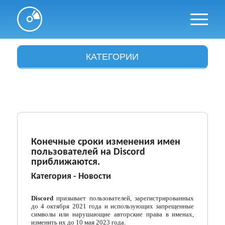
КАТЕГОРИИ
Антивирусы
Архиваторы
Аудио и видео
Браузеры
Конечные сроки изменения имен
пользователей на Discord
Графика
приближаются.
Категория -
Новости
Драйвера
Интересное
Discord
призывает пользователей, зарегистрированных
до 4 октября 2021 года и использующих запрещенные
символы или нарушающие авторские права в именах,
Интернет и сети
изменить их до 10 мая 2023 года.