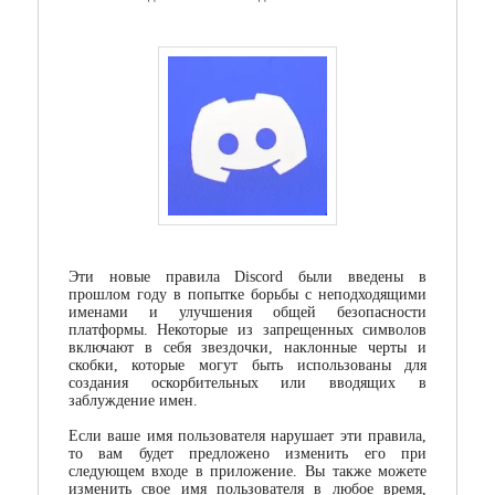
Кодеки
Менеджеры загрузок
Мессенджеры
Организация файлов
Офисные программы
Почтовые программы
Эти новые правила Discord были введены в
Работа с CD/DVD
прошлом году в попытке борьбы с неподходящими
именами и улучшения общей безопасности
платформы. Некоторые из запрещенных символов
Разгон и мониторинг
включают в себя звездочки, наклонные черты и
скобки, которые могут быть использованы для
Системные утилиты
создания оскорбительных или вводящих в
заблуждение имен.
Тестирование онлайн
Если ваше имя пользователя нарушает эти правила,
то вам будет предложено изменить его при
Другие программы
следующем входе в приложение. Вы также можете
изменить свое имя пользователя в любое время,