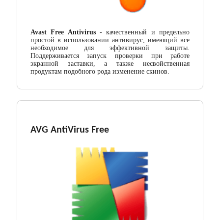
Кодеки
Менеджеры загрузок
Avast Free Antivirus
- качественный и предельно
простой в использовании антивирус, имеющий все
необходимое для эффективной защиты.
Мессенджеры
Поддерживается запуск проверки при работе
экранной заставки, а также несвойственная
Организация файлов
продуктам подобного рода изменение скинов.
Офисные программы
Почтовые программы
AVG AntiVirus Free
Работа с CD/DVD
Разгон и мониторинг
Системные утилиты
Тестирование онлайн
Другие программы