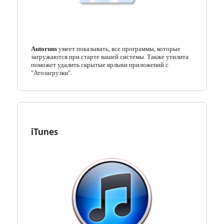
Кодеки
Менеджеры загрузок
Autoruns
умеет показывать, все программы, которые
Мессенджеры
загружаются при старте вашей системы. Также утилита
поможет удалить скрытые ярлыки приложений с
Организация файлов
"Атозагрузки".
Офисные программы
Почтовые программы
iTunes
Работа с CD/DVD
Разгон и мониторинг
Системные утилиты
Тестирование онлайн
Другие программы